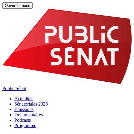
Ouvrir le menu
Public Sénat
Actualités
Sénatoriales 2026
Émissions
Documentaires
Podcasts
Programme