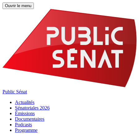
Ouvrir le menu
Public Sénat
Actualités
Sénatoriales 2026
Émissions
Documentaires
Podcasts
Programme