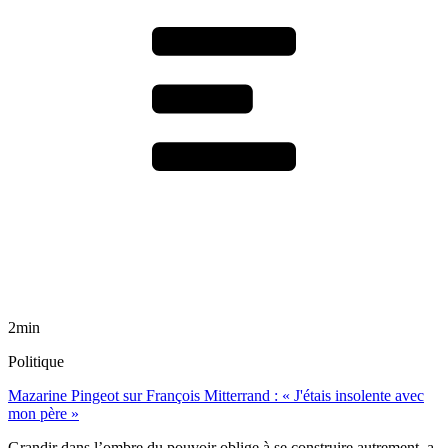
2min
Politique
Mazarine Pingeot sur François Mitterrand : « J'étais insolente avec
mon père »
Grandir dans l’ombre du pouvoir oblige à se construire autrement, a