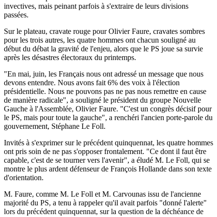
invectives, mais peinant parfois à s'extraire de leurs divisions
passées.
Sur le plateau, cravate rouge pour Olivier Faure, cravates sombres
pour les trois autres, les quatre hommes ont chacun souligné au
début du débat la gravité de l'enjeu, alors que le PS joue sa survie
après les désastres électoraux du printemps.
"En mai, juin, les Français nous ont adressé un message que nous
devons entendre. Nous avons fait 6% des voix à l'élection
présidentielle. Nous ne pouvons pas ne pas nous remettre en cause
de manière radicale", a souligné le président du groupe Nouvelle
Gauche à l'Assemblée, Olivier Faure. "C'est un congrès décisif pour
le PS, mais pour toute la gauche", a renchéri l'ancien porte-parole du
gouvernement, Stéphane Le Foll.
Invités à s'exprimer sur le précédent quinquennat, les quatre hommes
ont pris soin de ne pas s'opposer frontalement. "Ce dont il faut être
capable, c'est de se tourner vers l'avenir", a éludé M. Le Foll, qui se
montre le plus ardent défenseur de François Hollande dans son texte
d'orientation.
M. Faure, comme M. Le Foll et M. Carvounas issu de l'ancienne
majorité du PS, a tenu à rappeler qu'il avait parfois "donné l'alerte"
lors du précédent quinquennat, sur la question de la déchéance de