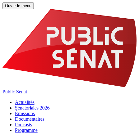
Ouvrir le menu
Public Sénat
Actualités
Sénatoriales 2026
Émissions
Documentaires
Podcasts
Programme