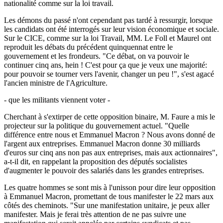
nationalité comme sur la loi travail.
Les démons du passé n'ont cependant pas tardé à ressurgir, lorsque
les candidats ont été interrogés sur leur vision économique et sociale.
Sur le CICE, comme sur la loi Travail, MM. Le Foll et Maurel ont
reproduit les débats du précédent quinquennat entre le
gouvernement et les frondeurs. "Ce débat, on va pouvoir le
continuer cinq ans, hein ! C'est pour ça que je veux une majorité:
pour pouvoir se tourner vers l'avenir, changer un peu !", s'est agacé
l'ancien ministre de l'Agriculture.
- que les militants viennent voter -
Cherchant à s'extirper de cette opposition binaire, M. Faure a mis le
projecteur sur la politique du gouvernement actuel. "Quelle
différence entre nous et Emmanuel Macron ? Nous avons donné de
l'argent aux entreprises. Emmanuel Macron donne 30 milliards
d'euros sur cinq ans non pas aux entreprises, mais aux actionnaires",
a-t-il dit, en rappelant la proposition des députés socialistes
d'augmenter le pouvoir des salariés dans les grandes entreprises.
Les quatre hommes se sont mis à l'unisson pour dire leur opposition
à Emmanuel Macron, promettant de tous manifester le 22 mars aux
côtés des cheminots. "Sur une manifestation unitaire, je peux aller
manifester. Mais je ferai très attention de ne pas suivre une