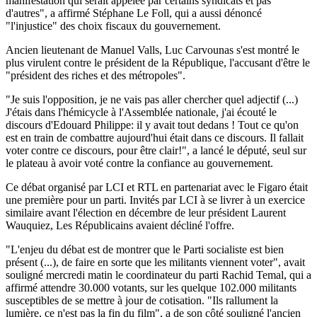
manifestation qui serait appelée par certains syndicats et pas
d'autres", a affirmé Stéphane Le Foll, qui a aussi dénoncé
"l'injustice" des choix fiscaux du gouvernement.
Ancien lieutenant de Manuel Valls, Luc Carvounas s'est montré le
plus virulent contre le président de la République, l'accusant d'être le
"président des riches et des métropoles".
"Je suis l'opposition, je ne vais pas aller chercher quel adjectif (...)
J'étais dans l'hémicycle à l'Assemblée nationale, j'ai écouté le
discours d'Edouard Philippe: il y avait tout dedans ! Tout ce qu'on
est en train de combattre aujourd'hui était dans ce discours. Il fallait
voter contre ce discours, pour être clair!", a lancé le député, seul sur
le plateau à avoir voté contre la confiance au gouvernement.
Ce débat organisé par LCI et RTL en partenariat avec le Figaro était
une première pour un parti. Invités par LCI à se livrer à un exercice
similaire avant l'élection en décembre de leur président Laurent
Wauquiez, Les Républicains avaient décliné l'offre.
"L'enjeu du débat est de montrer que le Parti socialiste est bien
présent (...), de faire en sorte que les militants viennent voter", avait
souligné mercredi matin le coordinateur du parti Rachid Temal, qui a
affirmé attendre 30.000 votants, sur les quelque 102.000 militants
susceptibles de se mettre à jour de cotisation. "Ils rallument la
lumière, ce n'est pas la fin du film", a de son côté souligné l'ancien