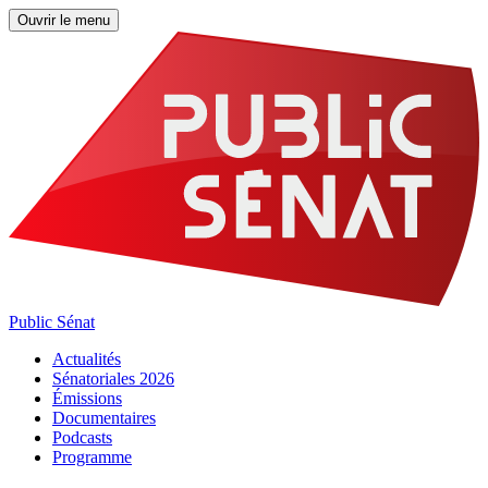
Ouvrir le menu
Public Sénat
Actualités
Sénatoriales 2026
Émissions
Documentaires
Podcasts
Programme