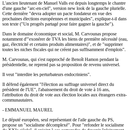
L'ancien lieutenant de Manuel Valls est depuis longtemps le chantre
d'une gauche "arc-en-ciel", version new look de la gauche plurielle.
Cette dernière "devra adopter un pacte fondateur en vue des
prochaines élections européennes et municipales", explique-t-il dans
son texte ("Un progrès partagé pour faire gagner la gauche").
Dans le domaine économique et social, M. Carvounas propose
notamment d'"exonérer de TVA les biens de première nécessité (eau,
gaz, électricité et certains produits alimentaires)", et de "supprimer
toutes les niches fiscales qui ne créent pas suffisamment d'emplois".
M. Carvounas, qui s'est rapproché de Benoît Hamon pendant la
présidentielle, ne reprend pas sa proposition de revenu universel.
Il veut "interdire les perturbateurs endocriniens".
Il défend également "l'élection au suffrage universel direct du
président de l'UE", l'abaissement du droit de vote à 16 ans,
l'attribution du droit de vote aux élection locales aux étrangers extra-
communautaires.
- EMMANUEL MAUREL
Le député européen, seul représentant de l'aile gauche du PS,
propose un "socialisme décomplexé". Pour "refonder le socialisme