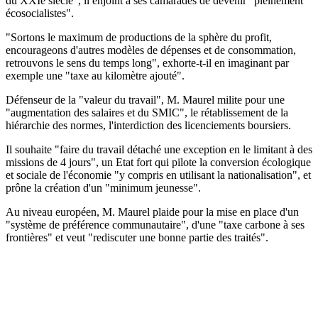
du XXIe siècle", il enjoint à ses camarades de devenir "pleinement
écosocialistes".
"Sortons le maximum de productions de la sphère du profit,
encourageons d'autres modèles de dépenses et de consommation,
retrouvons le sens du temps long", exhorte-t-il en imaginant par
exemple une "taxe au kilomètre ajouté".
Défenseur de la "valeur du travail", M. Maurel milite pour une
"augmentation des salaires et du SMIC", le rétablissement de la
hiérarchie des normes, l'interdiction des licenciements boursiers.
Il souhaite "faire du travail détaché une exception en le limitant à des
missions de 4 jours", un Etat fort qui pilote la conversion écologique
et sociale de l'économie "y compris en utilisant la nationalisation", et
prône la création d'un "minimum jeunesse".
Au niveau européen, M. Maurel plaide pour la mise en place d'un
"système de préférence communautaire", d'une "taxe carbone à ses
frontières" et veut "rediscuter une bonne partie des traités".