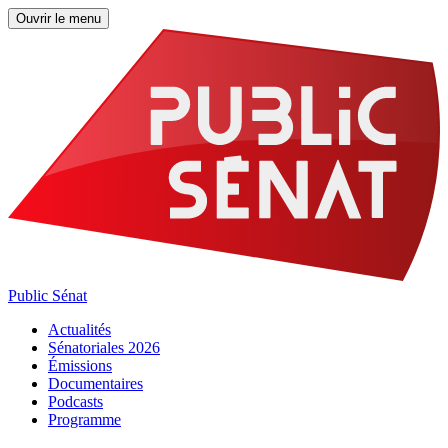
Ouvrir le menu
Public Sénat
Actualités
Sénatoriales 2026
Émissions
Documentaires
Podcasts
Programme