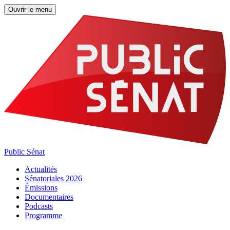
Ouvrir le menu
Public Sénat
Actualités
Sénatoriales 2026
Émissions
Documentaires
Podcasts
Programme