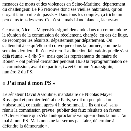
menaces de morts et des violences en Seine-Maritime, département
du challengeur. Le PS retrouve donc ses vieilles habitudes, qu’on
croyait faire partie du passé. « Dans tous les congrès, ça triche un
peu dans tous les sens. Ce n’est jamais blanc blanc », lâche-t-on.
Ce matin, Nicolas Mayer-Rossignol demande dans un communiqué
la réunion de la commission de récolement, chargée, en cas de litige,
de recompter les résultats, département par département. On
s’attendait à ce qu’elle soit convoquée dans la journée, comme la
semaine dernière. Il n’en est rien. La direction fait valoir qu’elle s’est
déjà réunie, « à 4h45 », mais que les représentants du maire de
Rouen « ont préféré demander pendant 1h30 la reprogrammation de
la commission, avant de partir »,
tweet
Corinne Narassiguin,
numéro 2 du PS.
« J’ai mal à mon PS »
Le sénateur David Assouline, mandataire de Nicolas Mayer-
Rossignol et premier fédéral de Paris, se dit un peu plus tard
« abasourdi, ce matin, après 4 h de sommeil… Ils ont osé, sans
réunir la commission prévue, publier des faux résultats en faveur
d’Olivier Faure qui s’était autoproclamé vainqueur dans la nuit. J’ai
mal à mon PS. Mais nous ne laisserons pas faire, déterminé à
défendre la démocratie ».