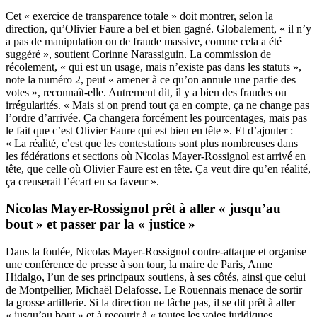
Cet « exercice de transparence totale » doit montrer, selon la
direction, qu’Olivier Faure a bel et bien gagné. Globalement, « il n’y
a pas de manipulation ou de fraude massive, comme cela a été
suggéré », soutient Corinne Narassiguin. La commission de
récolement, « qui est un usage, mais n’existe pas dans les statuts »,
note la numéro 2, peut « amener à ce qu’on annule une partie des
votes », reconnaît-elle. Autrement dit, il y a bien des fraudes ou
irrégularités. « Mais si on prend tout ça en compte, ça ne change pas
l’ordre d’arrivée. Ça changera forcément les pourcentages, mais pas
le fait que c’est Olivier Faure qui est bien en tête ». Et d’ajouter :
« La réalité, c’est que les contestations sont plus nombreuses dans
les fédérations et sections où Nicolas Mayer-Rossignol est arrivé en
tête, que celle où Olivier Faure est en tête. Ça veut dire qu’en réalité,
ça creuserait l’écart en sa faveur ».
Nicolas Mayer-Rossignol prêt à aller « jusqu’au
bout » et passer par la « justice »
Dans la foulée, Nicolas Mayer-Rossignol contre-attaque et organise
une conférence de presse à son tour, la maire de Paris, Anne
Hidalgo, l’un de ses principaux soutiens, à ses côtés, ainsi que celui
de Montpellier, Michaël Delafosse. Le Rouennais menace de sortir
la grosse artillerie. Si la direction ne lâche pas, il se dit prêt à aller
« jusqu’au bout » et à recourir à « toutes les voies juridiques