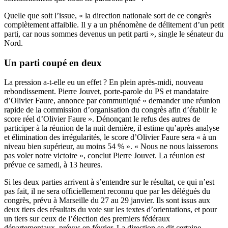
Quelle que soit l’issue, « la direction nationale sort de ce congrès
complètement affaiblie. Il y a un phénomène de délitement d’un petit
parti, car nous sommes devenus un petit parti », single le sénateur du
Nord.
Un parti coupé en deux
La pression a-t-elle eu un effet ? En plein après-midi, nouveau
rebondissement. Pierre Jouvet, porte-parole du PS et mandataire
d’Olivier Faure, annonce par communiqué « demander une réunion
rapide de la commission d’organisation du congrès afin d’établir le
score réel d’Olivier Faure ». Dénonçant le refus des autres de
participer à la réunion de la nuit dernière, il estime qu’après analyse
et élimination des irrégularités, le score d’Olivier Faure sera « à un
niveau bien supérieur, au moins 54 % ». « Nous ne nous laisserons
pas voler notre victoire », conclut Pierre Jouvet. La réunion est
prévue ce samedi, à 13 heures.
Si les deux parties arrivent à s’entendre sur le résultat, ce qui n’est
pas fait, il ne sera officiellement reconnu que par les délégués du
congrès, prévu à Marseille du 27 au 29 janvier. Ils sont issus aux
deux tiers des résultats du vote sur les textes d’orientations, et pour
un tiers sur ceux de l’élection des premiers fédéraux
départementaux, prévus en février. La direction se dit certaine