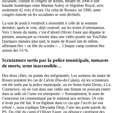
socialiste, comme le congrès de Reims, théâtre en 2008 d’une
bataille homérique entre Martine Aubry et Ségolène Royal, avec
seulement 42 voix d’écart. Ou celui de Rennes, en 1990, autre
congrès funeste où les socialistes se sont déchirés.
La nuit de jeudi à vendredi a ressemblé à celle de la semaine
dernière, après
le vote, déjà contesté, sur les textes d’orientations
.
Vers 1 heure du matin, c’est d’abord Olivier Faure qui dégaine le
premier, annonçant sa victoire dans une vidéo postée sur YouTube.
Quelques minutes plus tard, le maire de Rouen fait de même,
affirmant être « en tête du scrutin »… Chaque camp soutient être
autour des 53 %.
Scrutateurs sortis par la police municipale, menaces
de morts, urne inaccessible…
Des deux côtés, on pointe des irrégularités. Les soutiens du maire de
Rouen pointent les cas de Liévin (Pas-de-Calais), où les scrutateurs
ont été sortis par la police municipale, ou en Seine-Saint-Denis, à La
Courneuve, où on voit
dans une vidéo
une femme ne pouvant entrer
dans la salle où l’urne est entreposée. « Normalement, le nom de
l’assesseur est communiqué par le national aux sections. Or cela
n’avait pas été fait. Il est légitime dans ce cas que l’accès lui soit
refusé », nous explique Dieynaba Diop, l’une des porte-parole du
PS. Du côté du camp d’Olivier Faure, on dénonce carrément des