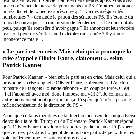
résultats en faveur d’Olivier Faure et deux heures après, vous avez
une conférence de presse de permanents du PS. Comment annoncer
un résultat et deux heures après, dire qu’il y a des irrégularités
nombreuses ? » demande le patron des sénateurs PS. Il s’étonne du
refus de convoquer la commission de récolement. « De quoi ont-ils
peur, puisqu’ils sont sûrs d’avoir gagné ? Ils annoncent leur victoire
mais ont peur de vérifier que la victoire est assurée ? Il y a une
incohérence totale ».
« Le parti est en crise. Mais celui qui a provoqué la
crise s’appelle Olivier Faure, clairement », selon
Patrick Kanner
Pour Patrick Kanner, « bien sûr, le parti est en crise. Mais celui qui a
provoqué la crise s’appelle Olivier Faure, clairement ». L’ancien
ministre de François Hollande dénonce « un coup de force. C’est
"j’ai l’appareil avec moi, donc j’impose ma vérité". Je connais un
autre mouvement politique qui fait ça. J’espère qu’il n’y a pas une
mélenchonisation de la direction du PS ».
Alors que certains membres de la direction accusent le camp adverse
de vouloir faire du Trump ou du Bolsonaro, Patrick Kanner répond
qu’« Olivier Faure nous ferme les portes, petite nuance. Et j’espère
que ce n’est pas dans l’objectif de nous faire partir. Je peux dire très
solennellement que nous ne partirons pas ».