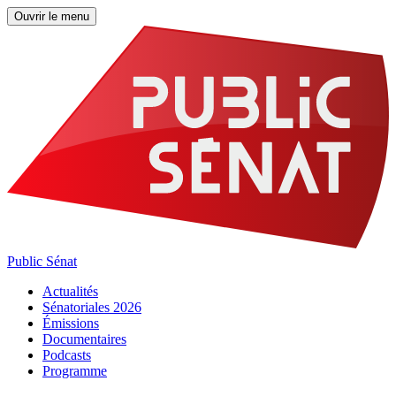
Ouvrir le menu
Public Sénat
Actualités
Sénatoriales 2026
Émissions
Documentaires
Podcasts
Programme