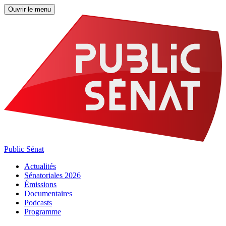
Ouvrir le menu
Public Sénat
Actualités
Sénatoriales 2026
Émissions
Documentaires
Podcasts
Programme