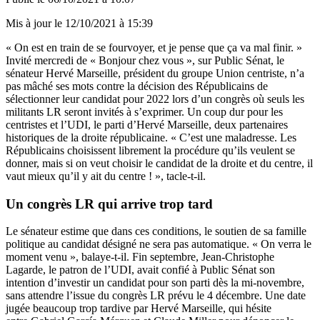
Mis à jour le
12/10/2021 à 15:39
« On est en train de se fourvoyer, et je pense que ça va mal finir. »
Invité mercredi de «
Bonjour chez vous
», sur Public Sénat, le
sénateur Hervé Marseille, président du groupe Union centriste, n’a
pas mâché ses mots contre la décision des Républicains de
sélectionner leur candidat pour 2022 lors d’un congrès où seuls les
militants LR seront invités à s’exprimer. Un coup dur pour les
centristes et l’UDI, le parti d’Hervé Marseille, deux partenaires
historiques de la droite républicaine. « C’est une maladresse. Les
Républicains choisissent librement la procédure qu’ils veulent se
donner, mais si on veut choisir le candidat de la droite et du centre, il
vaut mieux qu’il y ait du centre ! », tacle-t-il.
Un congrès LR qui arrive trop tard
Le sénateur estime que dans ces conditions, le soutien de sa famille
politique au candidat désigné ne sera pas automatique. « On verra le
moment venu », balaye-t-il. Fin septembre, Jean-Christophe
Lagarde, le patron de l’UDI, avait confié à Public Sénat
son
intention d’investir un candidat pour son parti dès la mi-novembre
,
sans attendre l’issue du congrès LR prévu le 4 décembre. Une date
jugée beaucoup trop tardive par Hervé Marseille, qui hésite