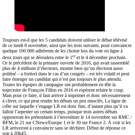
Toujours est-il que les 5 candidats doivent utiliser le débat télévisé
de ce lundi 8 novembre,
ainsi que les trois suivants
, pour convaincre
quelque 100 000 adhérents de les choisir lors du vote en ligne à
er
deux tours qui se déroulera entre le 1
et le 4 décembre prochain.
Or le précédent de la primaire ouverte de 2016, qui avait rassemblé
plus de 4 millions d’électeurs, montre bien qu’un électorat aussi
politisé – a fortiori dans le cas d’un congrès – est très volatil et peut
faire émerger un candidat qui n’est pas toujours le plus attendu.
Toutes les équipes de campagne ont probablement en tête la
trajectoire de François Fillon en 2016 et espèrent refaire le coup.
Mais pour ce faire, il faut arriver à imprimer et donc nécessairement
à cliver, ce qui peut rendre les débats un peu musclés. La ligne de
crête sur laquelle s’engage LR est donc fine, d’autant plus qu’il va
falloir l’arpenter un certain temps, puisque trois autres débats
opposeront les prétendants à l’investiture le 14 novembre sur RMC /
BFM, le 21 sur CNews/Europe 1 et le 30 sur France 2. À voir si les
LR arriveront à convaincre sans se déchirer. Début de réponse ce
soir à 20h45.