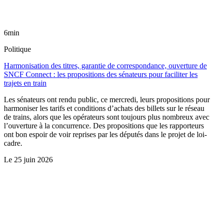
6min
Politique
Harmonisation des titres, garantie de correspondance, ouverture de
SNCF Connect : les propositions des sénateurs pour faciliter les
trajets en train
Les sénateurs ont rendu public, ce mercredi, leurs propositions pour
harmoniser les tarifs et conditions d’achats des billets sur le réseau
de trains, alors que les opérateurs sont toujours plus nombreux avec
l’ouverture à la concurrence. Des propositions que les rapporteurs
ont bon espoir de voir reprises par les députés dans le projet de loi-
cadre.
Le
25 juin 2026