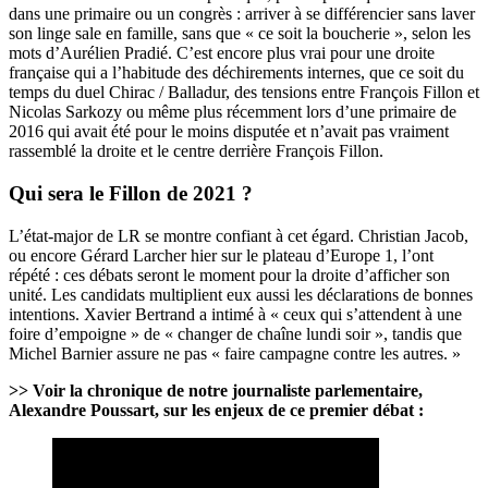
dans une primaire ou un congrès : arriver à se différencier sans laver
son linge sale en famille,
sans que « ce soit la boucherie », selon les
mots d’Aurélien Pradié
. C’est encore plus vrai pour une droite
française qui a l’habitude des déchirements internes, que ce soit du
temps du duel Chirac / Balladur, des tensions entre François Fillon et
Nicolas Sarkozy ou même plus récemment lors d’une primaire de
2016 qui avait été pour le moins disputée et n’avait pas vraiment
rassemblé la droite et le centre derrière François Fillon.
Qui sera le Fillon de 2021 ?
L’état-major de LR se montre confiant à cet égard. Christian Jacob,
ou encore
Gérard Larcher hier sur le plateau d’Europe 1
, l’ont
répété : ces débats seront le moment pour la droite d’afficher son
unité. Les candidats multiplient eux aussi les déclarations de bonnes
intentions. Xavier Bertrand
a intimé à « ceux qui s’attendent à une
foire d’empoigne »
de « changer de chaîne lundi soir », tandis que
Michel Barnier assure ne pas « faire campagne contre les autres. »
>> Voir la chronique de notre journaliste parlementaire,
Alexandre Poussart, sur les enjeux de ce premier débat :