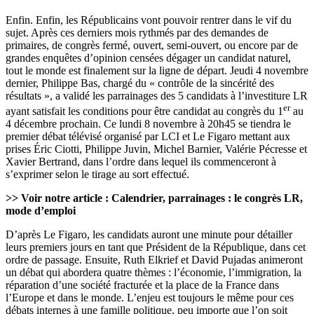
Enfin. Enfin, les Républicains vont pouvoir rentrer dans le vif du
sujet. Après ces derniers mois rythmés par des demandes de
primaires, de congrès fermé, ouvert, semi-ouvert, ou encore par de
grandes enquêtes d’opinion censées dégager un candidat naturel
,
tout le monde est finalement sur la ligne de départ. Jeudi 4 novembre
dernier, Philippe Bas,
chargé du « contrôle de la sincérité des
résultats »
, a validé les parrainages des 5 candidats à l’investiture LR
er
ayant satisfait les conditions pour être candidat au congrès du 1
au
4 décembre prochain. Ce lundi 8 novembre à 20h45 se tiendra le
premier débat télévisé organisé par LCI et Le Figaro mettant aux
prises Éric Ciotti, Philippe Juvin, Michel Barnier, Valérie Pécresse et
Xavier Bertrand, dans l’ordre dans lequel ils commenceront à
s’exprimer selon le tirage au sort effectué.
>> Voir notre article :
Calendrier, parrainages : le congrès LR,
mode d’emploi
D’après
Le Figaro
, les candidats auront une minute pour détailler
leurs premiers jours en tant que Président de la République, dans cet
ordre de passage. Ensuite, Ruth Elkrief et David Pujadas animeront
un débat qui abordera quatre thèmes : l’économie, l’immigration, la
réparation d’une société fracturée et la place de la France dans
l’Europe et dans le monde. L’enjeu est toujours le même pour ces
débats internes à une famille politique, peu importe que l’on soit