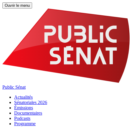
Ouvrir le menu
Public Sénat
Actualités
Sénatoriales 2026
Émissions
Documentaires
Podcasts
Programme