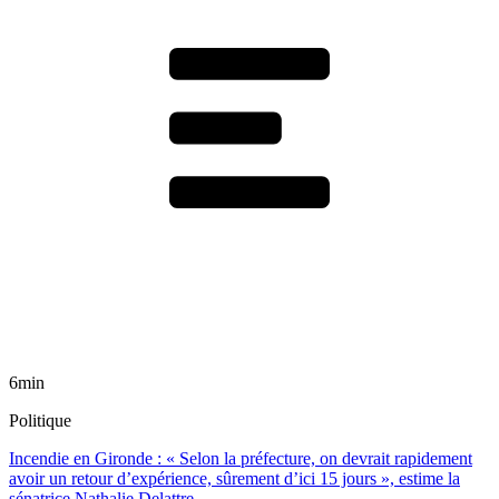
6min
Politique
Incendie en Gironde : « Selon la préfecture, on devrait rapidement
avoir un retour d’expérience, sûrement d’ici 15 jours », estime la
sénatrice Nathalie Delattre