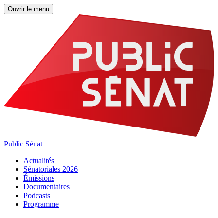
Ouvrir le menu
Public Sénat
Actualités
Sénatoriales 2026
Émissions
Documentaires
Podcasts
Programme