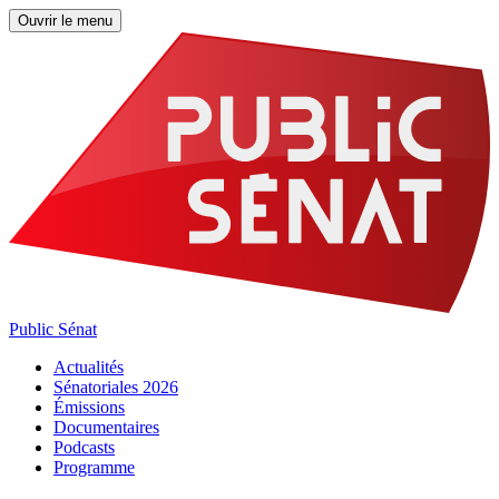
Ouvrir le menu
Public Sénat
Actualités
Sénatoriales 2026
Émissions
Documentaires
Podcasts
Programme