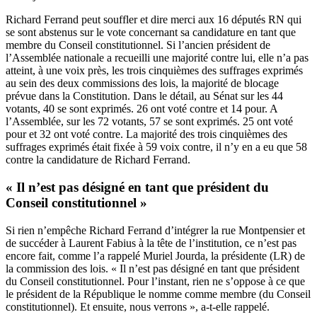
Richard Ferrand peut souffler et dire merci aux 16 députés RN qui
se sont abstenus sur le vote concernant sa candidature en tant que
membre du Conseil constitutionnel. Si l’ancien président de
l’Assemblée nationale a recueilli une majorité contre lui, elle n’a pas
atteint, à une voix près, les trois cinquièmes des suffrages exprimés
au sein des deux commissions des lois, la majorité de blocage
prévue dans la Constitution. Dans le détail, au Sénat sur les 44
votants, 40 se sont exprimés. 26 ont voté contre et 14 pour. A
l’Assemblée, sur les 72 votants, 57 se sont exprimés. 25 ont voté
pour et 32 ont voté contre. La majorité des trois cinquièmes des
suffrages exprimés était fixée à 59 voix contre, il n’y en a eu que 58
contre la candidature de Richard Ferrand.
« Il n’est pas désigné en tant que président du
Conseil constitutionnel »
Si rien n’empêche Richard Ferrand d’intégrer la rue Montpensier et
de succéder à Laurent Fabius à la tête de l’institution, ce n’est pas
encore fait, comme l’a rappelé Muriel Jourda, la présidente (LR) de
la commission des lois. « Il n’est pas désigné en tant que président
du Conseil constitutionnel. Pour l’instant, rien ne s’oppose à ce que
le président de la République le nomme comme membre (du Conseil
constitutionnel). Et ensuite, nous verrons », a-t-elle rappelé.