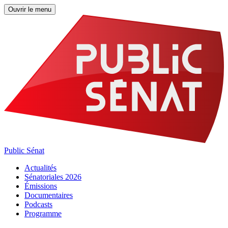
Ouvrir le menu
Public Sénat
Actualités
Sénatoriales 2026
Émissions
Documentaires
Podcasts
Programme