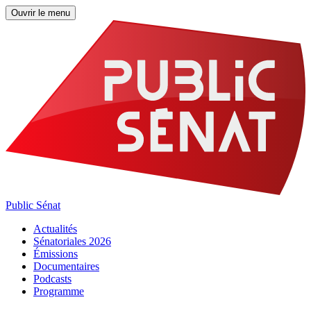
Ouvrir le menu
Public Sénat
Actualités
Sénatoriales 2026
Émissions
Documentaires
Podcasts
Programme