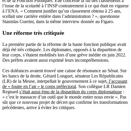
et de la Fonction Publiques. Elle concerne la fin des classements à
l’issue de la scolarité à l’INSP contrairement à ce qui était en vigueur
à l’ENA. « Comment justifier qu’un classement obtenu à 25 ans,
scellait une carrière entière dans l’administration ? », questionne
Stanislas Guerini, dans la même interview donnée au Figaro.
Une réforme très critiquée
La première partie de la réforme de la haute fonction publique avait
déjà été très critiquée. Les diplomates, opposés à la disparition de
leur corps, s’étaient mobilisés lors d’une grève inédite en juin 2022.
Des préfets avaient aussi exprimé leurs incompréhensions.
Ces doléances avaient trouvé une caisse de résonance au Sénat. Sur
les bancs de la droite, Gérard Longuet, sénateur Les Républicains
(LR) de la Meuse, interpellait le gouvernement à ce sujet,
l’accusant
de « foutre en l’air » le corps préfectoral
. Son collègue LR Damien
Regnard
s’était aussi ému de la disparition du corps diplomatique
:
« c’est le massacre d’un outil que le monde entier nous envie ». Pas
sûr que ce nouveau projet de décret qui confirme les transformations
précédentes, arrive à éviter les critiques.