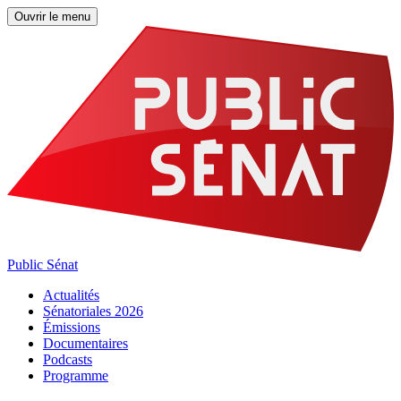
Ouvrir le menu
Public Sénat
Actualités
Sénatoriales 2026
Émissions
Documentaires
Podcasts
Programme