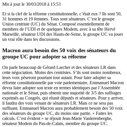
Mis à jour le
30/03/2018 à 15:53
Et si la clef de la réforme constitutionnelle, c’était eux ? Ils sont 50,
31 hommes et 19 femmes. Tous sont sénateurs. C’est le groupe
Union centriste (UC) du Sénat. Composé essentiellement de
membres de l’UDI et de quelques Modem, avec à sa tête Hervé
Marseille, sénateur UDI des Hauts-de-Seine, le groupe UC va jouer
un vrai rôle dans les discussions.
Macron aura besoin des 50 voix des sénateurs du
groupe UC pour adopter sa réforme
On parle beaucoup de Gérard Larcher et des sénateurs LR dans
cette négociation. Moins des centristes. S’ils sont moins nombreux,
leurs voix pèseront pourtant tout autant. Pour faire adopter sa
réforme constitutionnelle par voie parlementaire, Emmanuel Macron
devra faire adopter son texte en termes identiques par l’Assemblée
nationale et le Sénat, puis obtenir une majorité de 3/5 des suffrages
exprimés au Congrès, qui réunit députés et sénateurs. Pour y arriver,
il faudra des voix venant de sénateurs LR. Mais ce ne sera pas
suffisant.
Emmanuel Macron aura probablement besoin des 50 voix
des sénateurs du groupe UC, du moins une partie.
« Faites les
calculs. C’est évident » se réjouit Jean-Marie Vanlerenberghe,
sénateur Modem du Pas-de-Calais, membre du groupe UC.