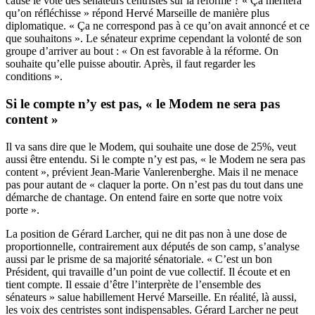
cause le vote des sénateurs centristes sur la réforme ? « Ça méritera
qu’on réfléchisse » répond Hervé Marseille de manière plus
diplomatique. « Ça ne correspond pas à ce qu’on avait annoncé et ce
que souhaitons ». Le sénateur exprime cependant la volonté de son
groupe d’arriver au bout : « On est favorable à la réforme. On
souhaite qu’elle puisse aboutir. Après, il faut regarder les
conditions ».
Si le compte n’y est pas, « le Modem ne sera pas
content »
Il va sans dire que le Modem, qui souhaite une dose de 25%, veut
aussi être entendu. Si le compte n’y est pas, « le Modem ne sera pas
content », prévient Jean-Marie Vanlerenberghe. Mais il ne menace
pas pour autant de « claquer la porte. On n’est pas du tout dans une
démarche de chantage. On entend faire en sorte que notre voix
porte ».
La position de Gérard Larcher, qui ne dit pas non à une dose de
proportionnelle, contrairement aux députés de son camp, s’analyse
aussi par le prisme de sa majorité sénatoriale. « C’est un bon
Président, qui travaille d’un point de vue collectif. Il écoute et en
tient compte. Il essaie d’être l’interprète de l’ensemble des
sénateurs » salue habillement Hervé Marseille. En réalité, là aussi,
les voix des centristes sont indispensables. Gérard Larcher ne peut