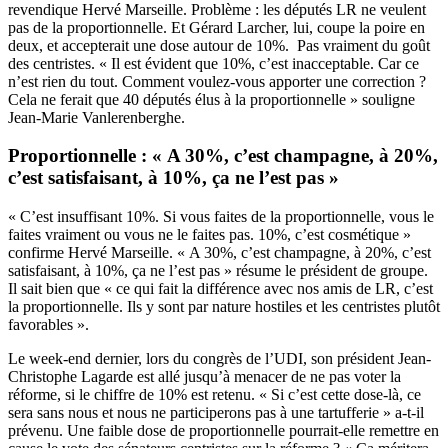
revendique Hervé Marseille. Problème : les députés LR ne veulent
pas de la proportionnelle. Et Gérard Larcher, lui, coupe la poire en
deux, et accepterait une dose autour de 10%. Pas vraiment du goût
des centristes. « Il est évident que 10%, c’est inacceptable. Car ce
n’est rien du tout. Comment voulez-vous apporter une correction ?
Cela ne ferait que 40 députés élus à la proportionnelle » souligne
Jean-Marie Vanlerenberghe.
Proportionnelle : « A 30%, c’est champagne, à 20%,
c’est satisfaisant, à 10%, ça ne l’est pas »
« C’est insuffisant 10%. Si vous faites de la proportionnelle, vous le
faites vraiment ou vous ne le faites pas. 10%, c’est cosmétique »
confirme Hervé Marseille. « A 30%, c’est champagne, à 20%, c’est
satisfaisant, à 10%, ça ne l’est pas » résume le président de groupe.
Il sait bien que « ce qui fait la différence avec nos amis de LR, c’est
la proportionnelle. Ils y sont par nature hostiles et les centristes plutôt
favorables ».
Le week-end dernier, lors du congrès de l’UDI, son président Jean-
Christophe Lagarde est allé jusqu’à menacer de ne pas voter la
réforme, si le chiffre de 10% est retenu. « Si c’est cette dose-là, ce
sera sans nous et nous ne participerons pas à une tartufferie »
a-t-il
prévenu
. Une faible dose de proportionnelle pourrait-elle remettre en