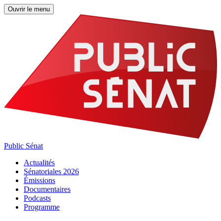
Ouvrir le menu
Public Sénat
Actualités
Sénatoriales 2026
Émissions
Documentaires
Podcasts
Programme