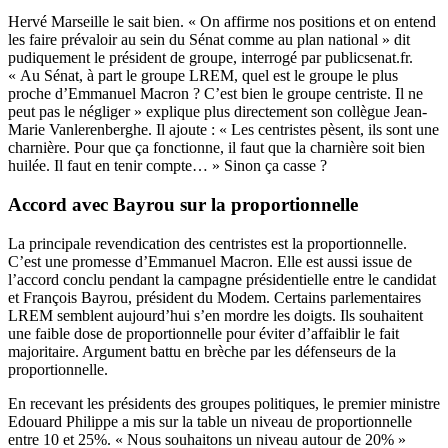
Hervé Marseille le sait bien. « On affirme nos positions et on entend
les faire prévaloir au sein du Sénat comme au plan national » dit
pudiquement le président de groupe, interrogé par publicsenat.fr.
« Au Sénat, à part le groupe LREM, quel est le groupe le plus
proche d’Emmanuel Macron ? C’est bien le groupe centriste. Il ne
peut pas le négliger » explique plus directement son collègue Jean-
Marie Vanlerenberghe. Il ajoute : « Les centristes pèsent, ils sont une
charnière. Pour que ça fonctionne, il faut que la charnière soit bien
huilée. Il faut en tenir compte… » Sinon ça casse ?
Accord avec Bayrou sur la proportionnelle
La principale revendication des centristes est la proportionnelle.
C’est une promesse d’Emmanuel Macron. Elle est aussi issue de
l’accord conclu pendant la campagne présidentielle entre le candidat
et François Bayrou, président du Modem. Certains parlementaires
LREM semblent aujourd’hui s’en mordre les doigts. Ils souhaitent
une faible dose de proportionnelle pour éviter d’affaiblir le fait
majoritaire. Argument battu en brèche par les défenseurs de la
proportionnelle.
En recevant les présidents des groupes politiques, le premier ministre
Edouard Philippe a mis sur la table un niveau de proportionnelle
entre 10 et 25%. « Nous souhaitons un niveau autour de 20% »