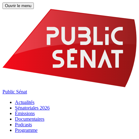
Ouvrir le menu
Public Sénat
Actualités
Sénatoriales 2026
Émissions
Documentaires
Podcasts
Programme