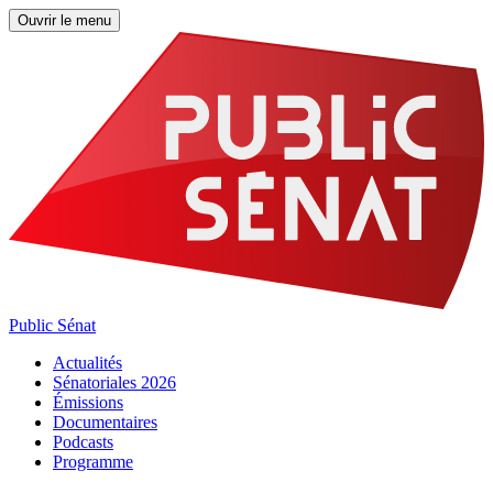
Ouvrir le menu
Public Sénat
Actualités
Sénatoriales 2026
Émissions
Documentaires
Podcasts
Programme