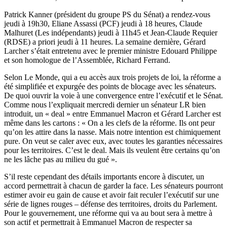
Patrick Kanner (président du groupe PS du Sénat) a rendez-vous
jeudi à 19h30, Eliane Assassi (PCF) jeudi à 18 heures, Claude
Malhuret (Les indépendants) jeudi à 11h45 et Jean-Claude Requier
(RDSE) a priori jeudi à 11 heures. La semaine dernière, Gérard
Larcher s’était entretenu avec le premier ministre Edouard Philippe
et son homologue de l’Assemblée, Richard Ferrand.
Selon
Le Monde
, qui a eu accès aux trois projets de loi, la réforme a
été simplifiée et expurgée des points de blocage avec les sénateurs.
De quoi ouvrir la voie à une convergence entre l’exécutif et le Sénat.
Comme
nous l’expliquait mercredi dernier
un sénateur LR bien
introduit, un « deal » entre Emmanuel Macron et Gérard Larcher est
même dans les cartons : « On a les clefs de la réforme. Ils ont peur
qu’on les attire dans la nasse. Mais notre intention est chimiquement
pure. On veut se caler avec eux, avec toutes les garanties nécessaires
pour les territoires. C’est le deal. Mais ils veulent être certains qu’on
ne les lâche pas au milieu du gué ».
S’il reste cependant des détails importants encore à discuter, un
accord permettrait à chacun de garder la face. Les sénateurs pourront
estimer avoir eu gain de cause et avoir fait reculer l’exécutif sur une
série de lignes rouges – défense des territoires, droits du Parlement.
Pour le gouvernement, une réforme qui va au bout sera à mettre à
son actif et permettrait à Emmanuel Macron de respecter sa