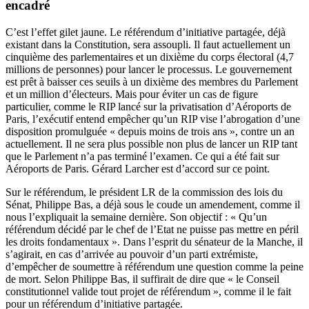
encadré
C’est l’effet gilet jaune. Le référendum d’initiative partagée, déjà
existant dans la Constitution, sera assoupli. Il faut actuellement un
cinquième des parlementaires et un dixième du corps électoral (4,7
millions de personnes) pour lancer le processus. Le gouvernement
est prêt à baisser ces seuils à un dixième des membres du Parlement
et un million d’électeurs. Mais pour éviter un cas de figure
particulier, comme
le RIP lancé
sur la privatisation d’Aéroports de
Paris, l’exécutif entend empêcher qu’un RIP vise l’abrogation d’une
disposition promulguée « depuis moins de trois ans », contre un an
actuellement. Il ne sera plus possible non plus de lancer un RIP tant
que le Parlement n’a pas terminé l’examen. Ce qui a été fait sur
Aéroports de Paris. Gérard Larcher est d’accord sur ce point.
Sur le référendum, le président LR de la commission des lois du
Sénat, Philippe Bas, a déjà sous le coude un amendement, comme il
nous l’expliquait
la semaine dernière
. Son objectif : « Qu’un
référendum décidé par le chef de l’Etat ne puisse pas mettre en péril
les droits fondamentaux ». Dans l’esprit du sénateur de la Manche, il
s’agirait, en cas d’arrivée au pouvoir d’un parti extrémiste,
d’empêcher de soumettre à référendum une question comme la peine
de mort. Selon Philippe Bas, il suffirait de dire que « le Conseil
constitutionnel valide tout projet de référendum », comme il le fait
pour un référendum d’initiative partagée.