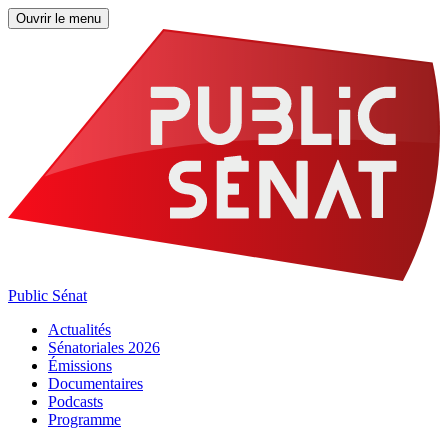
Ouvrir le menu
Public Sénat
Actualités
Sénatoriales 2026
Émissions
Documentaires
Podcasts
Programme