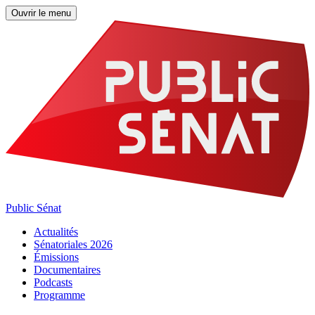
Ouvrir le menu
Public Sénat
Actualités
Sénatoriales 2026
Émissions
Documentaires
Podcasts
Programme