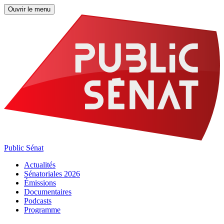
Ouvrir le menu
Public Sénat
Actualités
Sénatoriales 2026
Émissions
Documentaires
Podcasts
Programme