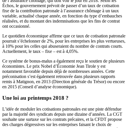
de l’assurance chômage, qui doit voir le jour en 2018.
Selon les
Échos
, le gouvernement prévoit de passer d’un taux de cotisation
fixe de la contribution patronale à l’assurance chômage à un taux
variable, actualisé chaque année, en fonction du type d’embauches
réalisées, et du montant des indemnisations que les fins de contrat
ont occasionné.
Le quotidien économique affirme que ce taux de cotisation patronale
pourrait s’échelonner de 2%, pour les entreprises les plus vertueuses,
à 10% pour les celles qui abuseraient du nombre de contrats courts.
Actuellement, le taux – fixe – est à 4,05%.
Ce système de bonus-malus a également reçu le soutien de plusieurs
économistes. Le prix Nobel d’Économie Jean Tirole
y est
notamment favorable
depuis déjà de nombreuses années. Cette
préconisation s’est également retrouvée dans plusieurs rapports
remis à Matignon, en 2013 (
Direction générale du Trésor
) ou encore
en 2015 (
Conseil d’analyse économique
).
Une loi au printemps 2018 ?
L’idée de moduler les cotisations patronales est une piste défendue
par la majorité des syndicats depuis une dizaine d’années. La CGT
souhaite une surtaxe sur les contrats précaires, et la CFDT propose
des charges dégressives sur les entreprises faisant le choix de