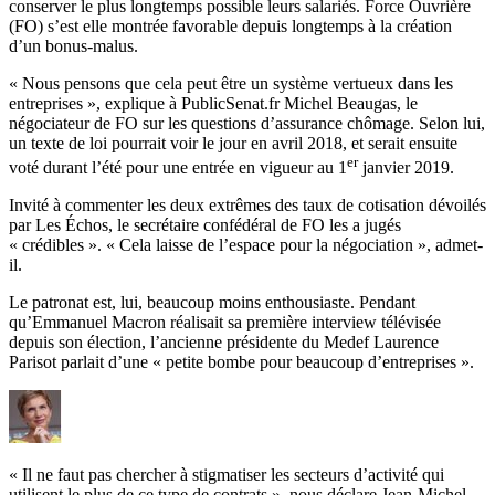
conserver le plus longtemps possible leurs salariés. Force Ouvrière
(FO) s’est elle montrée favorable depuis longtemps à la création
d’un bonus-malus.
« Nous pensons que cela peut être un système vertueux dans les
entreprises », explique à PublicSenat.fr Michel Beaugas, le
négociateur de FO sur les questions d’assurance chômage. Selon lui,
un texte de loi pourrait voir le jour en avril 2018, et serait ensuite
er
voté durant l’été pour une entrée en vigueur au 1
janvier 2019.
Invité à commenter les deux extrêmes des taux de cotisation dévoilés
par Les Échos, le secrétaire confédéral de FO les a jugés
« crédibles ». « Cela laisse de l’espace pour la négociation », admet-
il.
Le patronat est, lui, beaucoup moins enthousiaste. Pendant
qu’Emmanuel Macron réalisait sa première interview télévisée
depuis son élection, l’ancienne présidente du Medef Laurence
Parisot parlait d’une « petite bombe pour beaucoup d’entreprises ».
« Il ne faut pas chercher à stigmatiser les secteurs d’activité qui
utilisent le plus de ce type de contrats », nous déclare Jean-Michel