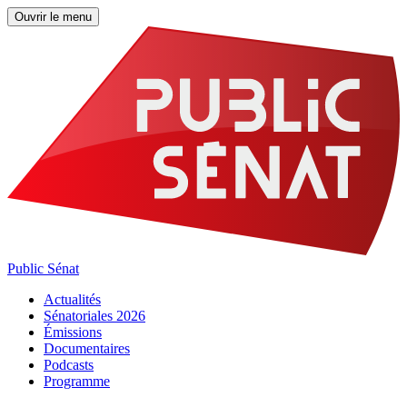
Ouvrir le menu
Public Sénat
Actualités
Sénatoriales 2026
Émissions
Documentaires
Podcasts
Programme