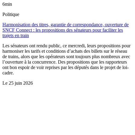
6min
Politique
Harmonisation des titres, garantie de correspondance, ouverture de
SNCF Connect : les propositions des sénateurs pour faciliter les
trajets en train
Les sénateurs ont rendu public, ce mercredi, leurs propositions pour
harmoniser les tarifs et conditions d’achats des billets sur le réseau
de trains, alors que les opérateurs sont toujours plus nombreux avec
l’ouverture à la concurrence. Des propositions que les rapporteurs
ont bon espoir de voir reprises par les députés dans le projet de loi-
cadre.
Le
25 juin 2026