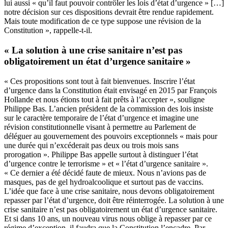
lui aussi « qu’il faut pouvoir contrôler les lois d’état d’urgence » […]
notre décision sur ces dispositions devrait être rendue rapidement.
Mais toute modification de ce type suppose une révision de la
Constitution », rappelle-t-il.
« La solution à une crise sanitaire n’est pas
obligatoirement un état d’urgence sanitaire »
« Ces propositions sont tout à fait bienvenues. Inscrire l’état
d’urgence dans la Constitution était envisagé en 2015 par François
Hollande et nous étions tout à fait prêts à l’accepter », souligne
Philippe Bas. L’ancien président de la commission des lois insiste
sur le caractère temporaire de l’état d’urgence et imagine une
révision constitutionnelle visant à permettre au Parlement de
déléguer au gouvernement des pouvoirs exceptionnels « mais pour
une durée qui n’excéderait pas deux ou trois mois sans
prorogation ». Philippe Bas appelle surtout à distinguer l’état
d’urgence contre le terrorisme » et « l’état d’urgence sanitaire ».
« Ce dernier a été décidé faute de mieux. Nous n’avions pas de
masques, pas de gel hydroalcoolique et surtout pas de vaccins.
L’idée que face à une crise sanitaire, nous devons obligatoirement
repasser par l’état d’urgence, doit être réinterrogée. La solution à une
crise sanitaire n’est pas obligatoirement un état d’urgence sanitaire.
Et si dans 10 ans, un nouveau virus nous oblige à repasser par ce
régime d’exception, il faudra que la Constitution l’encadre. Par