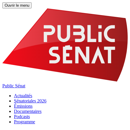
Ouvrir le menu
Public Sénat
Actualités
Sénatoriales 2026
Émissions
Documentaires
Podcasts
Programme