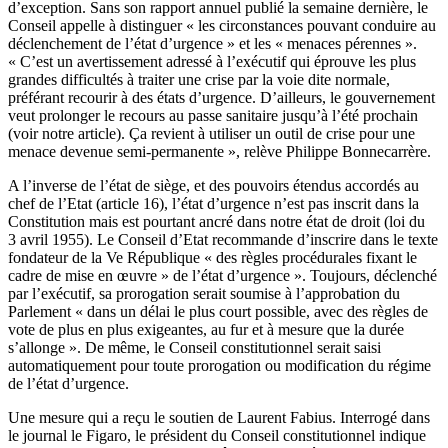
d’exception. Sans son rapport annuel publié la semaine dernière, le
Conseil appelle à distinguer « les circonstances pouvant conduire au
déclenchement de l’état d’urgence » et les « menaces pérennes ».
« C’est un avertissement adressé à l’exécutif qui éprouve les plus
grandes difficultés à traiter une crise par la voie dite normale,
préférant recourir à des états d’urgence. D’ailleurs, le gouvernement
veut prolonger le recours au passe sanitaire jusqu’à l’été prochain
(
voir notre article
). Ça revient à utiliser un outil de crise pour une
menace devenue semi-permanente », relève Philippe Bonnecarrère.
A l’inverse de l’état de siège, et des pouvoirs étendus accordés au
chef de l’Etat (article 16),
l’état d’urgence
n’est pas inscrit dans la
Constitution mais est pourtant ancré dans notre état de droit (loi du
3 avril 1955). Le Conseil d’Etat recommande d’inscrire dans le texte
fondateur de la Ve République « des règles procédurales fixant le
cadre de mise en œuvre » de l’état d’urgence ». Toujours, déclenché
par l’exécutif, sa prorogation serait soumise à l’approbation du
Parlement « dans un délai le plus court possible, avec des règles de
vote de plus en plus exigeantes, au fur et à mesure que la durée
s’allonge ». De même, le Conseil constitutionnel serait saisi
automatiquement pour toute prorogation ou modification du régime
de l’état d’urgence.
Une mesure qui a reçu le soutien de Laurent Fabius. Interrogé dans
le journal le Figaro, le président du Conseil constitutionnel indique