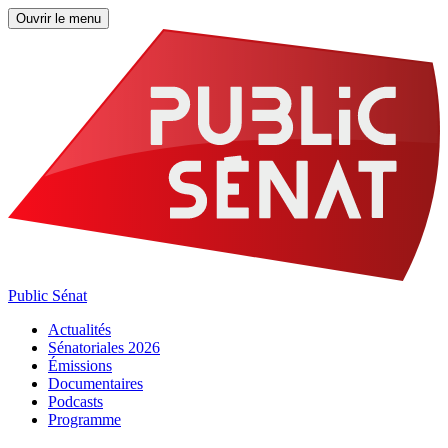
Ouvrir le menu
Public Sénat
Actualités
Sénatoriales 2026
Émissions
Documentaires
Podcasts
Programme