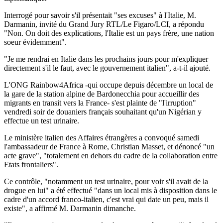
Interrogé pour savoir s'il présentait "ses excuses" à l'Italie, M.
Darmanin, invité du Grand Jury RTL/Le Figaro/LCI, a répondu
"Non. On doit des explications, l'Italie est un pays frère, une nation
soeur évidemment".
"Je me rendrai en Italie dans les prochains jours pour m'expliquer
directement s'il le faut, avec le gouvernement italien", a-t-il ajouté.
L'ONG Rainbow4Africa -qui occupe depuis décembre un local de
la gare de la station alpine de Bardonecchia pour accueillir des
migrants en transit vers la France- s'est plainte de "l'irruption"
vendredi soir de douaniers français souhaitant qu'un Nigérian y
effectue un test urinaire.
Le ministère italien des Affaires étrangères a convoqué samedi
l'ambassadeur de France à Rome, Christian Masset, et dénoncé "un
acte grave", "totalement en dehors du cadre de la collaboration entre
Etats frontaliers".
Ce contrôle, "notamment un test urinaire, pour voir s'il avait de la
drogue en lui" a été effectué "dans un local mis à disposition dans le
cadre d'un accord franco-italien, c'est vrai qui date un peu, mais il
existe", a affirmé M. Darmanin dimanche.