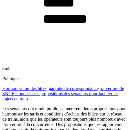
6min
Politique
Harmonisation des titres, garantie de correspondance, ouverture de
SNCF Connect : les propositions des sénateurs pour faciliter les
trajets en train
Les sénateurs ont rendu public, ce mercredi, leurs propositions pour
harmoniser les tarifs et conditions d’achats des billets sur le réseau
de trains, alors que les opérateurs sont toujours plus nombreux avec
l’ouverture à la concurrence. Des propositions que les rapporteurs
ont bon espoir de voir reprises par les députés dans le projet de loi-