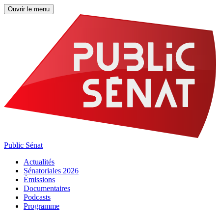
Ouvrir le menu
Public Sénat
Actualités
Sénatoriales 2026
Émissions
Documentaires
Podcasts
Programme