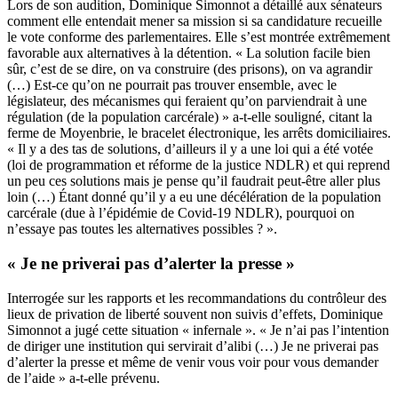
Lors de son audition, Dominique Simonnot a détaillé aux sénateurs
comment elle entendait mener sa mission si sa candidature recueille
le vote conforme des parlementaires. Elle s’est montrée extrêmement
favorable aux alternatives à la détention. « La solution facile bien
sûr, c’est de se dire, on va construire (des prisons), on va agrandir
(…) Est-ce qu’on ne pourrait pas trouver ensemble, avec le
législateur, des mécanismes qui feraient qu’on parviendrait à une
régulation (de la population carcérale) » a-t-elle souligné, citant la
ferme de Moyenbrie, le bracelet électronique, les arrêts domiciliaires.
« Il y a des tas de solutions, d’ailleurs il y a une loi qui a été votée
(loi de programmation et réforme de la justice NDLR) et qui reprend
un peu ces solutions mais je pense qu’il faudrait peut-être aller plus
loin (…) Étant donné qu’il y a eu une décélération de la population
carcérale (due à l’épidémie de Covid-19 NDLR), pourquoi on
n’essaye pas toutes les alternatives possibles ? ».
« Je ne priverai pas d’alerter la presse »
Interrogée sur les rapports et les recommandations du contrôleur des
lieux de privation de liberté souvent non suivis d’effets, Dominique
Simonnot a jugé cette situation « infernale ». « Je n’ai pas l’intention
de diriger une institution qui servirait d’alibi (…) Je ne priverai pas
d’alerter la presse et même de venir vous voir pour vous demander
de l’aide » a-t-elle prévenu.