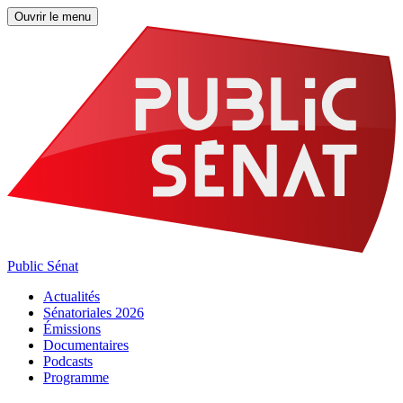
Ouvrir le menu
Public Sénat
Actualités
Sénatoriales 2026
Émissions
Documentaires
Podcasts
Programme