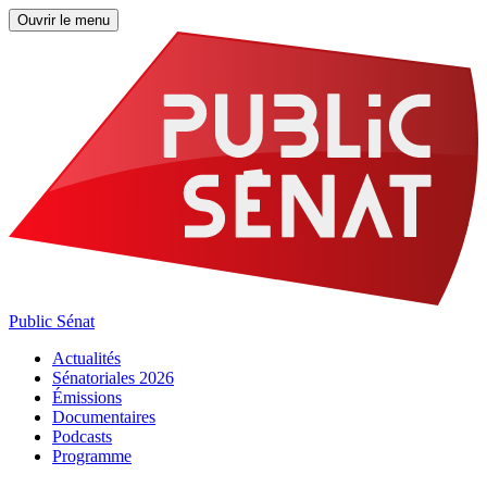
Ouvrir le menu
Public Sénat
Actualités
Sénatoriales 2026
Émissions
Documentaires
Podcasts
Programme