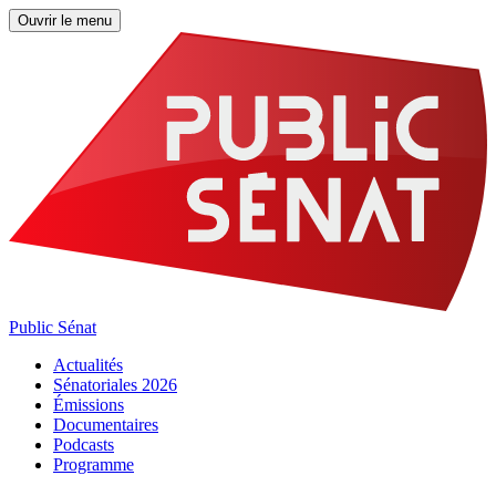
Ouvrir le menu
Public Sénat
Actualités
Sénatoriales 2026
Émissions
Documentaires
Podcasts
Programme