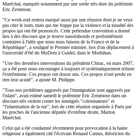
Maréchal, marquée notamment par une sortie très dure du polémiste
Eric Zemmour.
"Ce week-end restera marqué aussi par une réunion dont je ne veux
pas citer le nom, mais qui me frappe par la violence et la tonalité des
propos qui ont été prononcés. Cette prétendue convention a donné
lieu à des discours que je trouve nauséabonds et profondément
contraires à l'idée que nous nous faisons de la France et de la
République", a souligné le Premier ministre, lors d'un déplacement à
l'université d'été du MoDem à Guidel, dans le Morbihan.
"Une des dernières interventions du président Chirac, en mars 2007,
ça a été pour nous encourager à toujours et systématiquement refuser
l'extrémisme. Ces propos ont douze ans. Ces propos n'ont perdu en
rien leur acuité", a ajouté M. Philippe.
"Tous nos problèmes aggravés par l'immigration sont aggravés par
l'islam", avait estimé samedi le polémiste Eric Zemmour dans un
discours très violent contre les immigrés "colonisateurs" et
"l'islamisation de la rue", lors de cette réunion organisée à Paris par
les proches de l'ancienne députée d'extrême droite, Marion
Maréchal.
Celui qui a été condamné récemment pour provocation à la haine
religieuse a également cité l'écrivain Renaud Camus, théoricien du