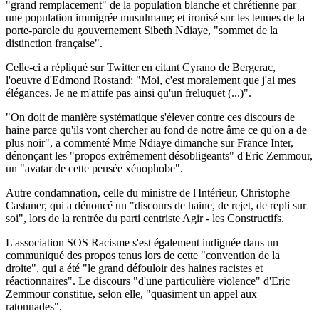
"grand remplacement" de la population blanche et chrétienne par
une population immigrée musulmane; et ironisé sur les tenues de la
porte-parole du gouvernement Sibeth Ndiaye, "sommet de la
distinction française".
Celle-ci a répliqué sur Twitter en citant Cyrano de Bergerac,
l'oeuvre d'Edmond Rostand: "Moi, c'est moralement que j'ai mes
élégances. Je ne m'attife pas ainsi qu'un freluquet (...)".
"On doit de manière systématique s'élever contre ces discours de
haine parce qu'ils vont chercher au fond de notre âme ce qu'on a de
plus noir", a commenté Mme Ndiaye dimanche sur France Inter,
dénonçant les "propos extrêmement désobligeants" d'Eric Zemmour,
un "avatar de cette pensée xénophobe".
Autre condamnation, celle du ministre de l'Intérieur, Christophe
Castaner, qui a dénoncé un "discours de haine, de rejet, de repli sur
soi", lors de la rentrée du parti centriste Agir - les Constructifs.
L'association SOS Racisme s'est également indignée dans un
communiqué des propos tenus lors de cette "convention de la
droite", qui a été "le grand défouloir des haines racistes et
réactionnaires". Le discours "d'une particulière violence" d'Eric
Zemmour constitue, selon elle, "quasiment un appel aux
ratonnades".