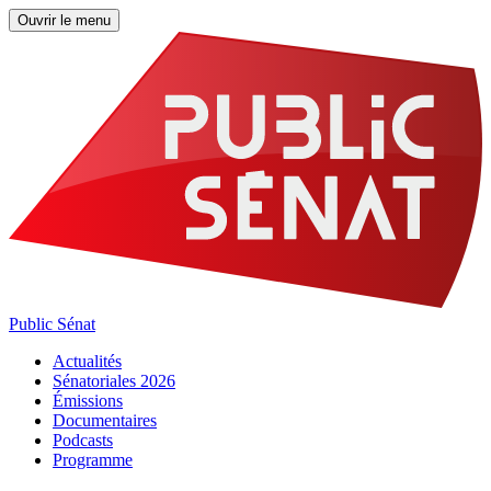
Ouvrir le menu
Public Sénat
Actualités
Sénatoriales 2026
Émissions
Documentaires
Podcasts
Programme