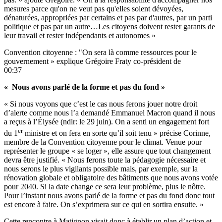
mesures parce qu'on ne veut pas qu'elles soient dévoyées,
dénaturées, appropriées par certains et pas par d'autres, par un parti
politique et pas par un autre…Les citoyens doivent rester garants de
leur travail et rester indépendants et autonomes »
Convention citoyenne : "On sera là comme ressources pour le
gouvernement » explique Grégoire Fraty co-président de
00:37
« Nous avons parlé de la forme et pas du fond »
« Si nous voyons que c’est le cas nous ferons jouer notre droit
d’alerte comme nous l’a demandé Emmanuel Macron quand il nous
a reçus à l’Élysée (ndlr: le 29 juin). On a senti un engagement fort
er
du 1
ministre et on fera en sorte qu’il soit tenu » précise Corinne,
membre de la Convention citoyenne pour le climat. Venue pour
représenter le groupe « se loger », elle assure que tout changement
devra être justifié. « Nous ferons toute la pédagogie nécessaire et
nous serons le plus vigilants possible mais, par exemple, sur la
rénovation globale et obligatoire des bâtiments que nous avons votée
pour 2040. Si la date change ce sera leur problème, plus le nôtre.
Pour l’instant nous avons parlé de la forme et pas du fond donc tout
est encore à faire. On s’exprimera sur ce qui en sortira ensuite. »
Cette rencontre à Matignon visait donc à établir un plan d’action et