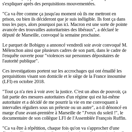
s'expliquer après des perquisitions mouvementées.
"Ca va être comme ça jusqu'au moment où ils me mettront en
prison, ou bien ils décideront que je suis inéligible. Ils font ça dans
tous les pays, alors pourquoi pas ici. Macron est une sorte de pointe
avancée des trouvailles autoritaristes des libéraux", a déclaré le
député de Marseille, convoqué la semaine prochaine.
Le parquet de Bobigny a annoncé vendredi soir avoir convoqué M.
Mélenchon ainsi que plusieurs cadres de son parti, dans le cadre de
l'enquête ouverte pour "violences sur personnes dépositaires de
l'autorité publique".
Ces investigations portent sur les accrochages qui ont émaillé les
perquisitions visant son domicile et le siège de la France insoumise
(LFI) en octobre 2018.
"Tout ça n'a rien à voir avec la justice. C'est un abus de pouvoir, ça
fait partie des mesures autoritaires d'un régime qui est lui-même
autoritaire et a décidé de me pourrir la vie en me convoquant à
intervalles réguliers sous un prétexte ou un autre", a-t-il dénoncé en
marge d'une avant-première à Marseille de "J'veux du soleil !", le
documentaire de son collègue LFI de l'Assemblée François Ruffin.
"Ca va être à répétition, chaque fois qu'on va s'approcher d'une