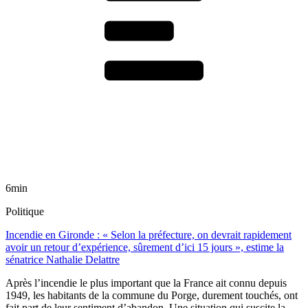
6min
Politique
Incendie en Gironde : « Selon la préfecture, on devrait rapidement
avoir un retour d’expérience, sûrement d’ici 15 jours », estime la
sénatrice Nathalie Delattre
Après l’incendie le plus important que la France ait connu depuis
1949, les habitants de la commune du Porge, durement touchés, ont
fait part de leur sentiment d’abandon. Une situation qui suscite la