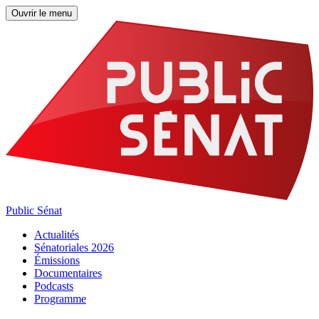
Ouvrir le menu
Public Sénat
Actualités
Sénatoriales 2026
Émissions
Documentaires
Podcasts
Programme