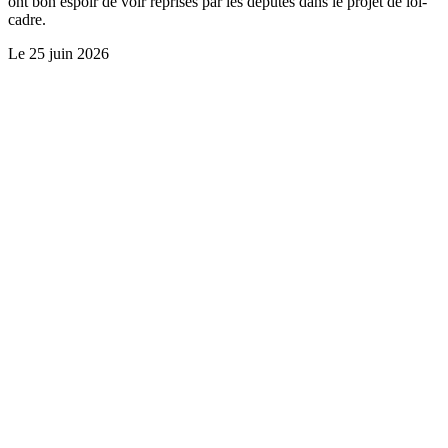
ont bon espoir de voir reprises par les députés dans le projet de loi-
cadre.
Le
25 juin 2026