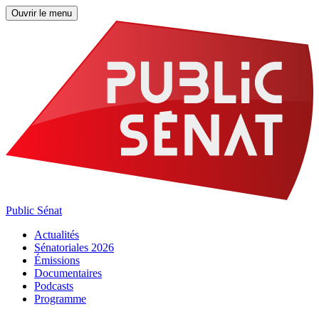
Ouvrir le menu
Public Sénat
Actualités
Sénatoriales 2026
Émissions
Documentaires
Podcasts
Programme