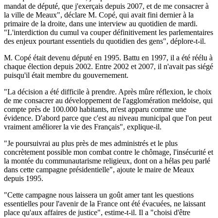
mandat de député, que j'exerçais depuis 2007, et de me consacrer à
la ville de Meaux", déclare M. Copé, qui avait fini dernier à la
primaire de la droite, dans une interview au quotidien de mardi.
"L'interdiction du cumul va couper définitivement les parlementaires
des enjeux pourtant essentiels du quotidien des gens", déplore-t-il.
M. Copé était devenu député en 1995. Battu en 1997, il a été réélu à
chaque élection depuis 2002. Entre 2002 et 2007, il n'avait pas siégé
puisqu'il était membre du gouvernement.
"La décision a été difficile à prendre. Après mûre réflexion, le choix
de me consacrer au développement de l'agglomération meldoise, qui
compte près de 100.000 habitants, m'est apparu comme une
évidence. D'abord parce que c'est au niveau municipal que l'on peut
vraiment améliorer la vie des Français", explique-il.
"Je poursuivrai au plus près de mes administrés et le plus
concrètement possible mon combat contre le chômage, l'insécurité et
la montée du communautarisme religieux, dont on a hélas peu parlé
dans cette campagne présidentielle", ajoute le maire de Meaux
depuis 1995.
"Cette campagne nous laissera un goût amer tant les questions
essentielles pour l'avenir de la France ont été évacuées, ne laissant
place qu'aux affaires de justice", estime-t-il. Il a "choisi d'être