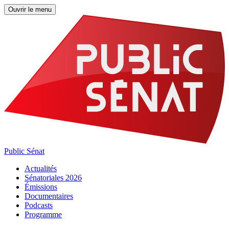
Ouvrir le menu
Public Sénat
Actualités
Sénatoriales 2026
Émissions
Documentaires
Podcasts
Programme