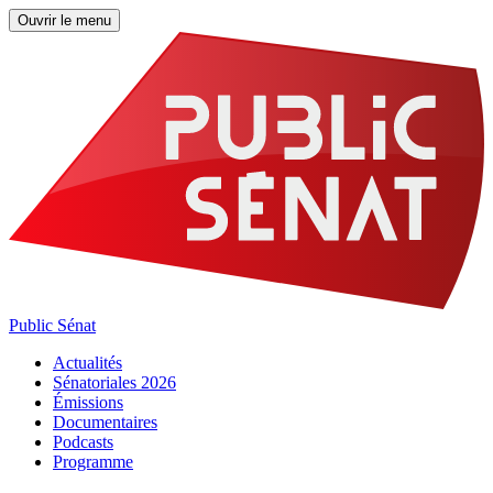
Ouvrir le menu
Public Sénat
Actualités
Sénatoriales 2026
Émissions
Documentaires
Podcasts
Programme