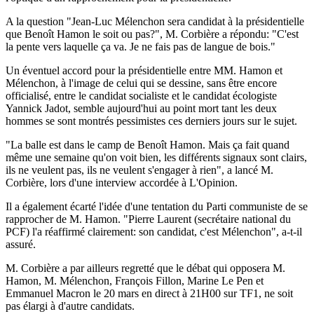
A la question "Jean-Luc Mélenchon sera candidat à la présidentielle
que Benoît Hamon le soit ou pas?", M. Corbière a répondu: "C'est
la pente vers laquelle ça va. Je ne fais pas de langue de bois."
Un éventuel accord pour la présidentielle entre MM. Hamon et
Mélenchon, à l'image de celui qui se dessine, sans être encore
officialisé, entre le candidat socialiste et le candidat écologiste
Yannick Jadot, semble aujourd'hui au point mort tant les deux
hommes se sont montrés pessimistes ces derniers jours sur le sujet.
"La balle est dans le camp de Benoît Hamon. Mais ça fait quand
même une semaine qu'on voit bien, les différents signaux sont clairs,
ils ne veulent pas, ils ne veulent s'engager à rien", a lancé M.
Corbière, lors d'une interview accordée à L'Opinion.
Il a également écarté l'idée d'une tentation du Parti communiste de se
rapprocher de M. Hamon. "Pierre Laurent (secrétaire national du
PCF) l'a réaffirmé clairement: son candidat, c'est Mélenchon", a-t-il
assuré.
M. Corbière a par ailleurs regretté que le débat qui opposera M.
Hamon, M. Mélenchon, François Fillon, Marine Le Pen et
Emmanuel Macron le 20 mars en direct à 21H00 sur TF1, ne soit
pas élargi à d'autre candidats.