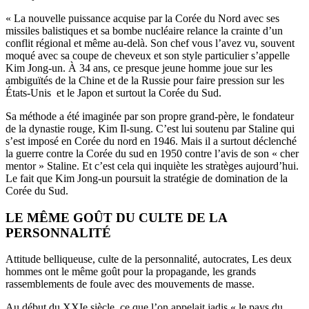
«
La nouvelle puissance acquise par la Corée du Nord avec ses
missiles balistiques
et sa bombe nucléaire relance la crainte d’un
conflit régional et même au-delà. Son chef vous l’avez vu, souvent
moqué avec sa coupe de cheveux et son style particulier s’appelle
Kim Jong-un. À 34 ans, ce presque jeune homme joue sur les
ambiguïtés de la Chine et de la Russie pour faire pression sur les
États-Unis et le Japon et surtout la Corée du Sud.
Sa méthode a été imaginée par son propre grand-père, le fondateur
de la dynastie rouge, Kim Il-sung. C’est lui soutenu par Staline qui
s’est imposé en Corée du nord en 1946. Mais il a surtout déclenché
la guerre contre la Corée du sud en 1950 contre l’avis de son « cher
mentor » Staline. Et c’est cela qui inquiète les stratèges aujourd’hui.
Le fait que Kim Jong-un poursuit la stratégie de domination de la
Corée du Sud.
LE MÊME GOÛT DU CULTE DE LA
PERSONNALITÉ
Attitude belliqueuse, culte de la personnalité, autocrates, Les deux
hommes ont le même goût pour la propagande, les grands
rassemblements de foule avec des mouvements de masse.
Au début du XXIe siècle, ce que l’on appelait jadis « le pays du