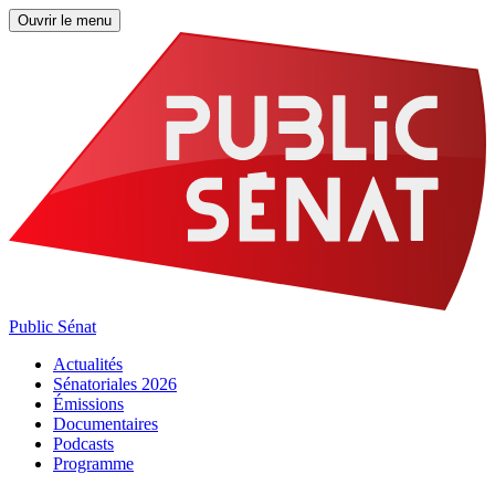
Ouvrir le menu
Public Sénat
Actualités
Sénatoriales 2026
Émissions
Documentaires
Podcasts
Programme