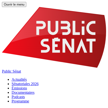
Ouvrir le menu
Public Sénat
Actualités
Sénatoriales 2026
Émissions
Documentaires
Podcasts
Programme