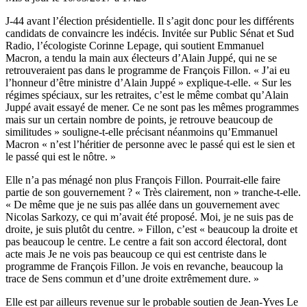
J-44 avant l’élection présidentielle. Il s’agit donc pour les différents
candidats de convaincre les indécis. Invitée sur Public Sénat et Sud
Radio, l’écologiste Corinne Lepage, qui soutient Emmanuel
Macron, a tendu la main aux électeurs d’Alain Juppé, qui ne se
retrouveraient pas dans le programme de François Fillon. « J’ai eu
l’honneur d’être ministre d’Alain Juppé » explique-t-elle. « Sur les
régimes spéciaux, sur les retraites, c’est le même combat qu’Alain
Juppé avait essayé de mener. Ce ne sont pas les mêmes programmes
mais sur un certain nombre de points, je retrouve beaucoup de
similitudes » souligne-t-elle précisant néanmoins qu’Emmanuel
Macron « n’est l’héritier de personne avec le passé qui est le sien et
le passé qui est le nôtre. »
Elle n’a pas ménagé non plus François Fillon. Pourrait-elle faire
partie de son gouvernement ? « Très clairement, non » tranche-t-elle.
« De même que je ne suis pas allée dans un gouvernement avec
Nicolas Sarkozy, ce qui m’avait été proposé. Moi, je ne suis pas de
droite, je suis plutôt du centre. » Fillon, c’est « beaucoup la droite et
pas beaucoup le centre. Le centre a fait son accord électoral, dont
acte mais Je ne vois pas beaucoup ce qui est centriste dans le
programme de François Fillon. Je vois en revanche, beaucoup la
trace de Sens commun et d’une droite extrêmement dure. »
Elle est par ailleurs revenue sur le probable soutien de Jean-Yves Le