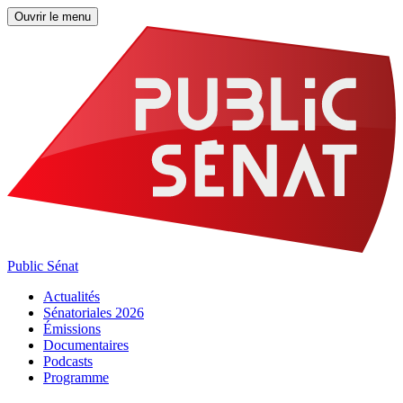
Ouvrir le menu
Public Sénat
Actualités
Sénatoriales 2026
Émissions
Documentaires
Podcasts
Programme