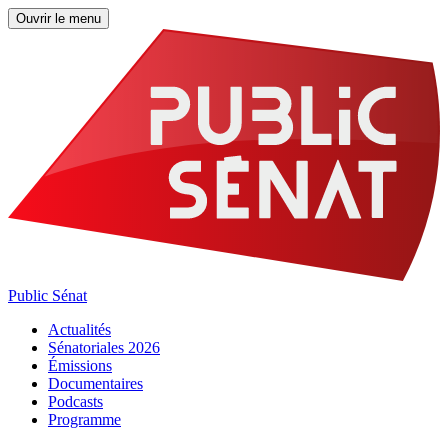
Ouvrir le menu
Public Sénat
Actualités
Sénatoriales 2026
Émissions
Documentaires
Podcasts
Programme