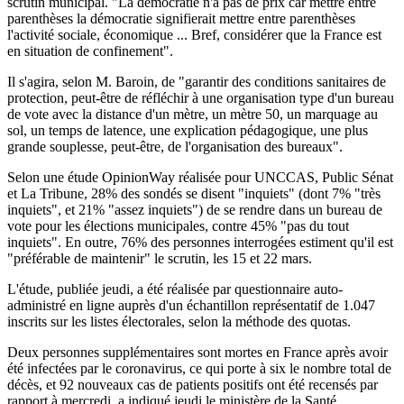
scrutin municipal. "La démocratie n'a pas de prix car mettre entre
parenthèses la démocratie signifierait mettre entre parenthèses
l'activité sociale, économique ... Bref, considérer que la France est
en situation de confinement".
Il s'agira, selon M. Baroin, de "garantir des conditions sanitaires de
protection, peut-être de réfléchir à une organisation type d'un bureau
de vote avec la distance d'un mètre, un mètre 50, un marquage au
sol, un temps de latence, une explication pédagogique, une plus
grande souplesse, peut-être, de l'organisation des bureaux".
Selon une étude OpinionWay réalisée pour UNCCAS, Public Sénat
et La Tribune, 28% des sondés se disent "inquiets" (dont 7% "très
inquiets", et 21% "assez inquiets") de se rendre dans un bureau de
vote pour les élections municipales, contre 45% "pas du tout
inquiets". En outre, 76% des personnes interrogées estiment qu'il est
"préférable de maintenir" le scrutin, les 15 et 22 mars.
L'étude, publiée jeudi, a été réalisée par questionnaire auto-
administré en ligne auprès d'un échantillon représentatif de 1.047
inscrits sur les listes électorales, selon la méthode des quotas.
Deux personnes supplémentaires sont mortes en France après avoir
été infectées par le coronavirus, ce qui porte à six le nombre total de
décès, et 92 nouveaux cas de patients positifs ont été recensés par
rapport à mercredi, a indiqué jeudi le ministère de la Santé.