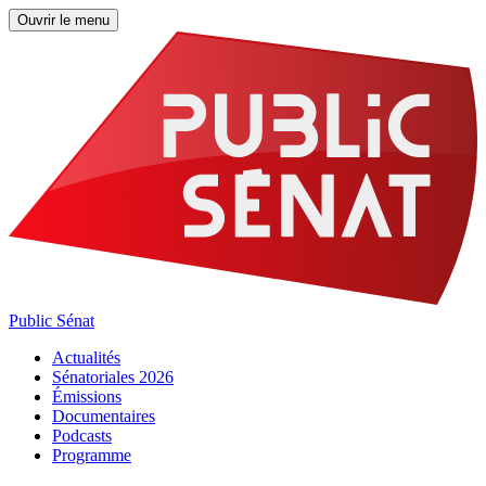
Ouvrir le menu
Public Sénat
Actualités
Sénatoriales 2026
Émissions
Documentaires
Podcasts
Programme