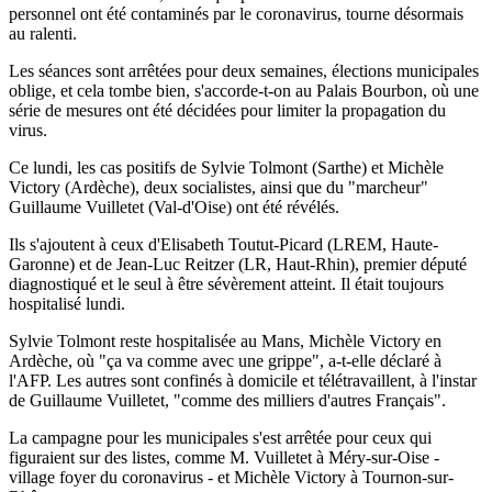
personnel ont été contaminés par le coronavirus, tourne désormais
au ralenti.
Les séances sont arrêtées pour deux semaines, élections municipales
oblige, et cela tombe bien, s'accorde-t-on au Palais Bourbon, où une
série de mesures ont été décidées pour limiter la propagation du
virus.
Ce lundi, les cas positifs de Sylvie Tolmont (Sarthe) et Michèle
Victory (Ardèche), deux socialistes, ainsi que du "marcheur"
Guillaume Vuilletet (Val-d'Oise) ont été révélés.
Ils s'ajoutent à ceux d'Elisabeth Toutut-Picard (LREM, Haute-
Garonne) et de Jean-Luc Reitzer (LR, Haut-Rhin), premier député
diagnostiqué et le seul à être sévèrement atteint. Il était toujours
hospitalisé lundi.
Sylvie Tolmont reste hospitalisée au Mans, Michèle Victory en
Ardèche, où "ça va comme avec une grippe", a-t-elle déclaré à
l'AFP. Les autres sont confinés à domicile et télétravaillent, à l'instar
de Guillaume Vuilletet, "comme des milliers d'autres Français".
La campagne pour les municipales s'est arrêtée pour ceux qui
figuraient sur des listes, comme M. Vuilletet à Méry-sur-Oise -
village foyer du coronavirus - et Michèle Victory à Tournon-sur-