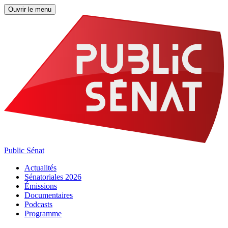
Ouvrir le menu
Public Sénat
Actualités
Sénatoriales 2026
Émissions
Documentaires
Podcasts
Programme