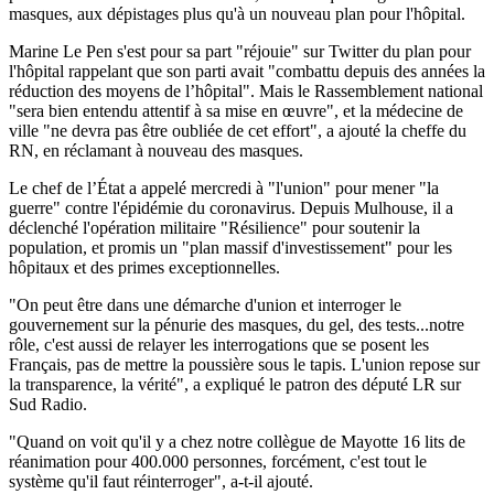
masques, aux dépistages plus qu'à un nouveau plan pour l'hôpital.
Marine Le Pen s'est pour sa part "réjouie" sur Twitter du plan pour
l'hôpital rappelant que son parti avait "combattu depuis des années la
réduction des moyens de l’hôpital". Mais le Rassemblement national
"sera bien entendu attentif à sa mise en œuvre", et la médecine de
ville "ne devra pas être oubliée de cet effort", a ajouté la cheffe du
RN, en réclamant à nouveau des masques.
Le chef de l’État a appelé mercredi à "l'union" pour mener "la
guerre" contre l'épidémie du coronavirus. Depuis Mulhouse, il a
déclenché l'opération militaire "Résilience" pour soutenir la
population, et promis un "plan massif d'investissement" pour les
hôpitaux et des primes exceptionnelles.
"On peut être dans une démarche d'union et interroger le
gouvernement sur la pénurie des masques, du gel, des tests...notre
rôle, c'est aussi de relayer les interrogations que se posent les
Français, pas de mettre la poussière sous le tapis. L'union repose sur
la transparence, la vérité", a expliqué le patron des député LR sur
Sud Radio.
"Quand on voit qu'il y a chez notre collègue de Mayotte 16 lits de
réanimation pour 400.000 personnes, forcément, c'est tout le
système qu'il faut réinterroger", a-t-il ajouté.