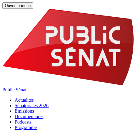
Ouvrir le menu
Public Sénat
Actualités
Sénatoriales 2026
Émissions
Documentaires
Podcasts
Programme