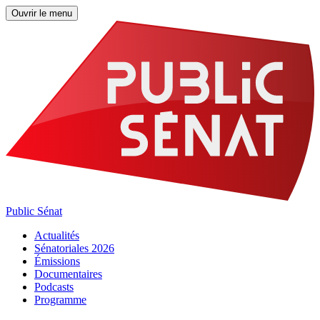
Ouvrir le menu
Public Sénat
Actualités
Sénatoriales 2026
Émissions
Documentaires
Podcasts
Programme