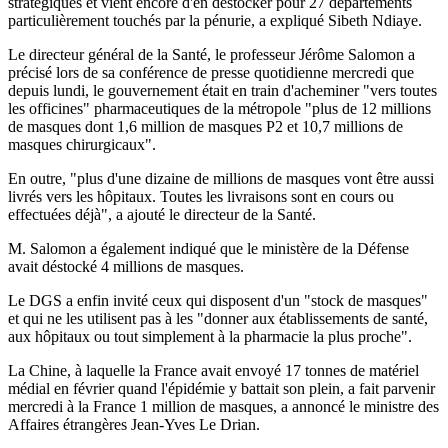
stratégiques et vient encore d'en déstocker pour 27 départements
particulièrement touchés par la pénurie, a expliqué Sibeth Ndiaye.
Le directeur général de la Santé, le professeur Jérôme Salomon a
précisé lors de sa conférence de presse quotidienne mercredi que
depuis lundi, le gouvernement était en train d'acheminer "vers toutes
les officines" pharmaceutiques de la métropole "plus de 12 millions
de masques dont 1,6 million de masques P2 et 10,7 millions de
masques chirurgicaux".
En outre, "plus d'une dizaine de millions de masques vont être aussi
livrés vers les hôpitaux. Toutes les livraisons sont en cours ou
effectuées déjà", a ajouté le directeur de la Santé.
M. Salomon a également indiqué que le ministère de la Défense
avait déstocké 4 millions de masques.
Le DGS a enfin invité ceux qui disposent d'un "stock de masques"
et qui ne les utilisent pas à les "donner aux établissements de santé,
aux hôpitaux ou tout simplement à la pharmacie la plus proche".
La Chine, à laquelle la France avait envoyé 17 tonnes de matériel
médial en février quand l'épidémie y battait son plein, a fait parvenir
mercredi à la France 1 million de masques, a annoncé le ministre des
Affaires étrangères Jean-Yves Le Drian.