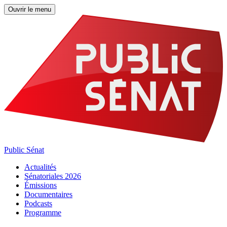
Ouvrir le menu
Public Sénat
Actualités
Sénatoriales 2026
Émissions
Documentaires
Podcasts
Programme