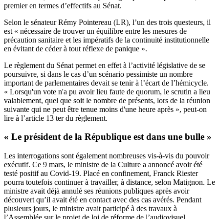
premier en termes d’effectifs au Sénat.
Selon le sénateur Rémy Pointereau (LR), l’un des trois questeurs, il
est « nécessaire de trouver un équilibre entre les mesures de
précaution sanitaire et les impératifs de la continuité institutionnelle
en évitant de céder à tout réflexe de panique ».
Le règlement du Sénat permet en effet à l’activité législative de se
poursuivre, si dans le cas d’un scénario pessimiste un nombre
important de parlementaires devait se tenir à l’écart de l’hémicycle.
« Lorsqu'un vote n'a pu avoir lieu faute de quorum, le scrutin a lieu
valablement, quel que soit le nombre de présents, lors de la réunion
suivante qui ne peut être tenue moins d'une heure après », peut-on
lire à
l’article 13 ter du règlement
.
« Le président de la République est dans une bulle »
Les interrogations sont également nombreuses vis-à-vis du pouvoir
exécutif. Ce 9 mars, le ministre de la Culture a annoncé avoir été
testé positif au Covid-19. Placé en confinement, Franck Riester
pourra toutefois continuer à travailler, à distance, selon Matignon. Le
ministre avait déjà annulé ses réunions publiques après avoir
découvert qu’il avait été en contact avec des cas avérés. Pendant
plusieurs jours, le ministre avait participé à des travaux à
l’Assemblée sur le projet de loi de réforme de l’audiovisuel.