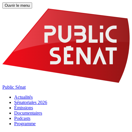
Ouvrir le menu
Public Sénat
Actualités
Sénatoriales 2026
Émissions
Documentaires
Podcasts
Programme