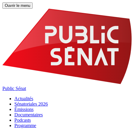
Ouvrir le menu
Public Sénat
Actualités
Sénatoriales 2026
Émissions
Documentaires
Podcasts
Programme