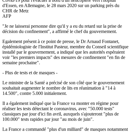
Covid-19 pour l'évacuer à bord d'un hélicoptère vers l'hôpital
d'Essen, en Allemagne, le 28 mars 2020 sur un parking près du
CHR de Metz
AFP
"Je ne laisserai personne dire qu'il y a eu du retard sur la prise de
décision du confinement", a affirmé le chef du gouvernement.
Egalement présent à ce point de presse, le Dr Arnaud Fontanet,
épidémiologiste de l'Institut Pasteur, membre du Conseil scientifique
installé par le gouvernement, a indiqué que les autorités espéraient
voir "les premiers impacts" des mesures de confinement "en fin de
semaine prochaine".
- Plus de tests et de masques -
Le ministre de la Santé a précisé de son côté que le gouvernement
souhaitait augmenter le nombre de lits en réanimation à "14 à
14.500", contre 5.000 initialement.
Il a également indiqué que la France va monter en régime pour
réaliser les tests détectant le coronavirus, avec "50.000 tests"
classiques par jour d'ici fin avril, auxquels s'ajouteront "plus de
100.000" tests rapides par jour "au mois de juin".
La France a commandé "plus d'un milliard" de masques notamment