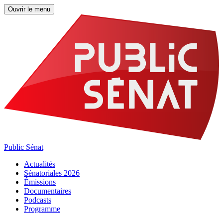
Ouvrir le menu
Public Sénat
Actualités
Sénatoriales 2026
Émissions
Documentaires
Podcasts
Programme