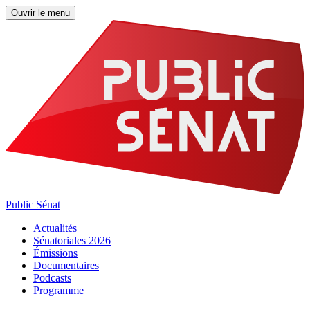
Ouvrir le menu
Public Sénat
Actualités
Sénatoriales 2026
Émissions
Documentaires
Podcasts
Programme