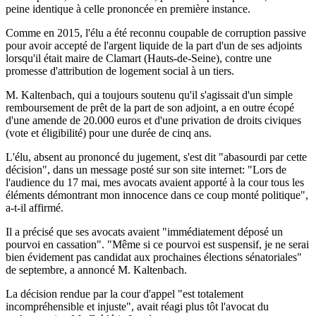
peine identique à celle prononcée en première instance.
Comme en 2015, l'élu a été reconnu coupable de corruption passive
pour avoir accepté de l'argent liquide de la part d'un de ses adjoints
lorsqu'il était maire de Clamart (Hauts-de-Seine), contre une
promesse d'attribution de logement social à un tiers.
M. Kaltenbach, qui a toujours soutenu qu'il s'agissait d'un simple
remboursement de prêt de la part de son adjoint, a en outre écopé
d'une amende de 20.000 euros et d'une privation de droits civiques
(vote et éligibilité) pour une durée de cinq ans.
L'élu, absent au prononcé du jugement, s'est dit "abasourdi par cette
décision", dans un message posté sur son site internet: "Lors de
l'audience du 17 mai, mes avocats avaient apporté à la cour tous les
éléments démontrant mon innocence dans ce coup monté politique",
a-t-il affirmé.
Il a précisé que ses avocats avaient "immédiatement déposé un
pourvoi en cassation". "Même si ce pourvoi est suspensif, je ne serai
bien évidement pas candidat aux prochaines élections sénatoriales"
de septembre, a annoncé M. Kaltenbach.
La décision rendue par la cour d'appel "est totalement
incompréhensible et injuste", avait réagi plus tôt l'avocat du