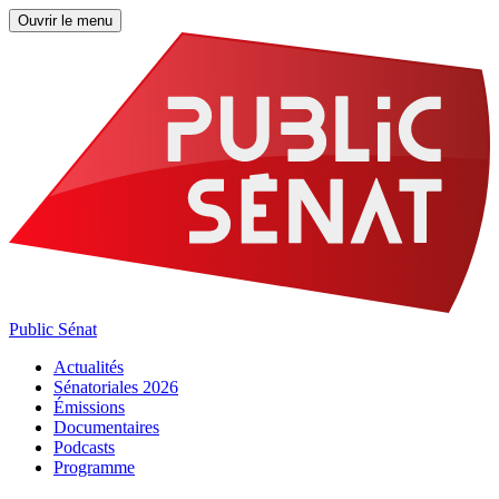
Ouvrir le menu
Public Sénat
Actualités
Sénatoriales 2026
Émissions
Documentaires
Podcasts
Programme