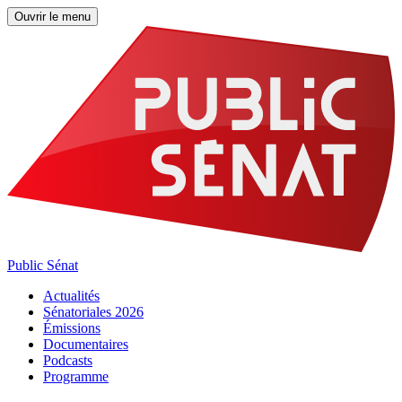
Ouvrir le menu
Public Sénat
Actualités
Sénatoriales 2026
Émissions
Documentaires
Podcasts
Programme