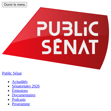
Ouvrir le menu
Public Sénat
Actualités
Sénatoriales 2026
Émissions
Documentaires
Podcasts
Programme