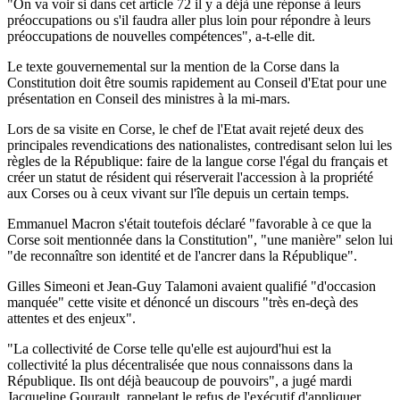
"On va voir si dans cet article 72 il y a déjà une réponse à leurs
préoccupations ou s'il faudra aller plus loin pour répondre à leurs
préoccupations de nouvelles compétences", a-t-elle dit.
Le texte gouvernemental sur la mention de la Corse dans la
Constitution doit être soumis rapidement au Conseil d'Etat pour une
présentation en Conseil des ministres à la mi-mars.
Lors de sa visite en Corse, le chef de l'Etat avait rejeté deux des
principales revendications des nationalistes, contredisant selon lui les
règles de la République: faire de la langue corse l'égal du français et
créer un statut de résident qui réserverait l'accession à la propriété
aux Corses ou à ceux vivant sur l'île depuis un certain temps.
Emmanuel Macron s'était toutefois déclaré "favorable à ce que la
Corse soit mentionnée dans la Constitution", "une manière" selon lui
"de reconnaître son identité et de l'ancrer dans la République".
Gilles Simeoni et Jean-Guy Talamoni avaient qualifié "d'occasion
manquée" cette visite et dénoncé un discours "très en-deçà des
attentes et des enjeux".
"La collectivité de Corse telle qu'elle est aujourd'hui est la
collectivité la plus décentralisée que nous connaissons dans la
République. Ils ont déjà beaucoup de pouvoirs", a jugé mardi
Jacqueline Gourault, rappelant le refus de l'exécutif d'appliquer