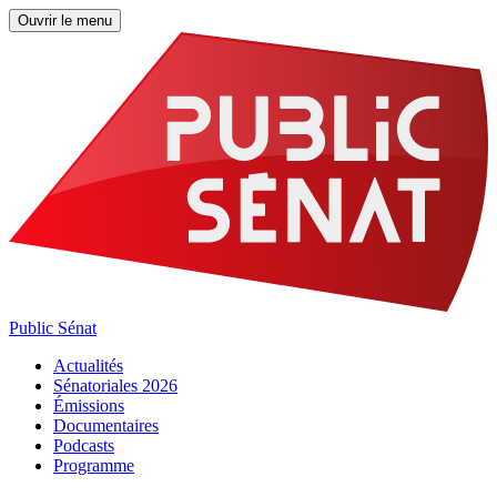
Ouvrir le menu
Public Sénat
Actualités
Sénatoriales 2026
Émissions
Documentaires
Podcasts
Programme