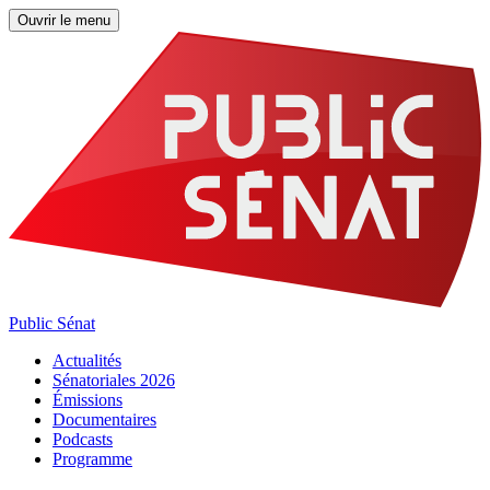
Ouvrir le menu
Public Sénat
Actualités
Sénatoriales 2026
Émissions
Documentaires
Podcasts
Programme